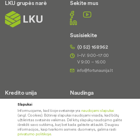
LKU grupės narė
Sekite mus
Susisiekite
(0 52) 168962
I–IV: 9:00–17:00
V 9:00 – 16:00
Kredito unija
Naudinga
Apie mus
Saugus paslaugų naudojimas
Slapukai
Informuojame, kad šioje svetainėje yra
naudojami slapukai
Kontaktai
Palūkanų normos
(angl. Cookies). Būtinieji slapukai naudojami visada, kad būtų
Karjera
Paslaugų teikimo sąlygos ir
užtikrintas svetainės veikimas. Dėl kitų slapukų naudojimo galite
išreikšti savo sutikimą, kurį bet kada galėsite atšaukti. Daugiau
įkainiai
Socialinė atsakomybė
informacijos, kaip tvarkomi asmens duomenys, galima rasti
privatumo politikoje
.
Kredito tarpininkai