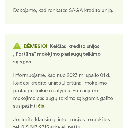
Dėkojame, kad renkatės SAGA kredito uniją.
DĖMESIO!
Keičiasi kredito unijos
„Fortūna” mokėjimo paslaugų teikimo
sąlygos
Informuojame, kad nuo 2023 m. spalio 01 d.
keičiasi kredito unijos „Fortūna” mokėjimo
paslaugų teikimo sąlygos. Su naujomis
mokėjimo paslaugų teikimo sąlygomis galite
susipažinti
čia
.
Jei turite klausimų, informacijos teiraukitės
tel. 8 5 243 2315 arba el. paštu