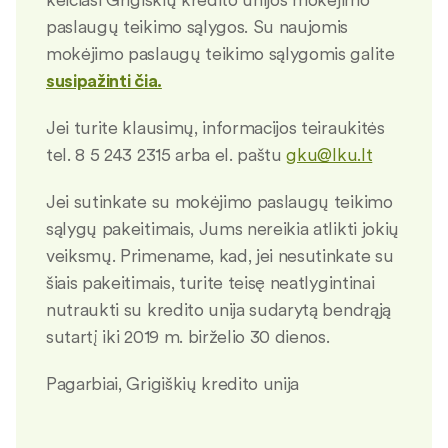
paslaugų teikimo sąlygos. Su naujomis
mokėjimo paslaugų teikimo sąlygomis galite
susipažinti čia.
Jei turite klausimų, informacijos teiraukitės
tel. 8 5 243 2315 arba el. paštu
gku@lku.lt
Jei sutinkate su mokėjimo paslaugų teikimo
sąlygų pakeitimais, Jums nereikia atlikti jokių
veiksmų. Primename, kad, jei nesutinkate su
šiais pakeitimais, turite teisę neatlygintinai
nutraukti su kredito unija sudarytą bendrąją
sutartį iki 2019 m. birželio 30 dienos.
Pagarbiai, Grigiškių kredito unija