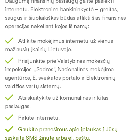
Daugumą finansinių paslaugų galite pasiekti
internetu. Elektroninė bankininkystė – greitas,
saugus ir šiuolaikiškas būdas atlikti šias finansines
operacijas nekeliant kojos iš namų:
Atlikite mokėjimus internetu už vienus
mažiausių įkainių Lietuvoje.
Prisijunkite prie Valstybinės mokesčių
inspekcijos, „Sodros“, Nacionalinės mokėjimo
agentūros, E. sveikatos portalo ir Elektroninių
valdžios vartų sistemų.
Atsiskaitykite už komunalines ir kitas
paslaugas.
Pirkite internetu.
Gaukite pranešimus apie įplaukas į Jūsų
sąskaitą SMS žinute arba el. paštu.