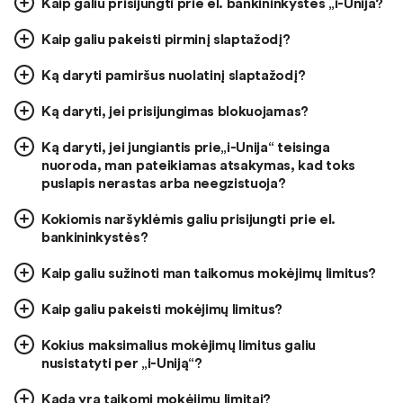
Kaip galiu prisijungti prie el. bankininkystės „i-Unija?
Kaip galiu pakeisti pirminį slaptažodį?
Ką daryti pamiršus nuolatinį slaptažodį?
Ką daryti, jei prisijungimas blokuojamas?
Ką daryti, jei jungiantis prie„i-Unija“ teisinga
nuoroda, man pateikiamas atsakymas, kad toks
puslapis nerastas arba neegzistuoja?
Kokiomis naršyklėmis galiu prisijungti prie el.
bankininkystės?
Kaip galiu sužinoti man taikomus mokėjimų limitus?
Kaip galiu pakeisti mokėjimų limitus?
Kokius maksimalius mokėjimų limitus galiu
nusistatyti per „i-Uniją“?
Kada yra taikomi mokėjimų limitai?