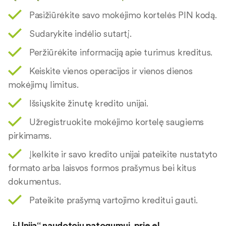
Pasižiūrėkite savo mokėjimo kortelės PIN kodą.
Sudarykite indėlio sutartį.
Peržiūrėkite informaciją apie turimus kreditus.
Keiskite vienos operacijos ir vienos dienos
mokėjimų limitus.
Išsiųskite žinutę kredito unijai.
Užregistruokite mokėjimo kortelę saugiems
pirkimams.
Įkelkite ir savo kredito unijai pateikite nustatyto
formato arba laisvos formos prašymus bei kitus
dokumentus.
Pateikite prašymą vartojimo kreditui gauti.
„i-Unija“ naudotojų patogumui, prie el.