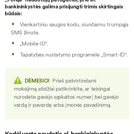
bankininkystės galima prisijungti trimis skirtingais
būdais:
Vienkartiniu saugos kodu, siunčiamu trumpąja
SMS žinute.
„Mobile-ID“.
Tapatybės nustatymo programėle „Smart-ID“.
DĖMESIO!
Prieš patvirtindami
mokėjimą atidžiai patikrinkite, ar teisingai
nurodėte gavėjo sąskaitos numerį bei gavėjo
vardą ir pavardę arba įmonės pavadinimą.
Kodėl verta naudotis el. bankininkystės