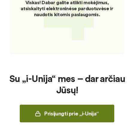
4
Viskas! Dabar galite atlikti mokėjimus,
atsiskaityti elektroninėse parduotuvėse ir
naudotis kitomis paslaugomis.
Su „i-Unija“ mes – dar arčiau
Jūsų!
Prisijungti prie „i-Unija“