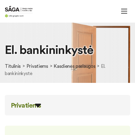
El. bankininkystė
Titulinis
Privatiems
Kasdienės paslaugos
El.
bankininkystė
Privatiems