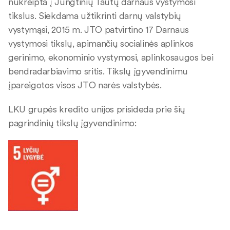
nukreipta į Jungtinių Tautų darnaus vystymosi
tikslus. Siekdama užtikrinti darnų valstybių
vystymąsi, 2015 m. JTO patvirtino 17 Darnaus
vystymosi tikslų, apimančių socialinės aplinkos
gerinimo, ekonominio vystymosi, aplinkosaugos bei
bendradarbiavimo sritis. Tikslų įgyvendinimu
įpareigotos visos JTO narės valstybės.
LKU grupės kredito unijos prisideda prie šių
pagrindinių tikslų įgyvendinimo: