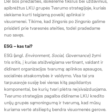
Dėl šios priežasties, išsikėlėme tikslus bei uždavinius,
apibrėžtus LKU grupės Tvarumo strategijoje, kuriais
siekiame kurti teigiamą poveikį aplinkai ir
visuomenei. Tikime, kad žingsnis po žingsnio galime
prisidėti prie tvaresnės ateities, todėl pradedame
nuo savęs.
ESG – kas tai?
ESG (angl.
Environment, Social, Governance
) žymi
tris sritis, į kurias atsižvelgiama vertinant, valdant ir
didinant organizacijos tvarumą: aplinkos apsaugos,
socialinės atsakomybės ir valdymo. Visa tai yra
tarpusavyje susiję bei vienas kitą papildantys
komponentai, be kurių tvari plėtra neįsivaizduojama.
Tvarumo strategijos pagalba didiname LKU kredito
unijų grupės sąmoningumą ir tvarumą, kad mūsų
kuriama vertė atsilieptų bendra visuomenės gerove.