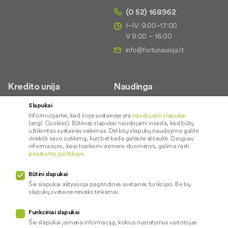
(0 52) 168962
I–IV: 9:00–17:00
V 9:00 – 16:00
Kredito unija
Naudinga
Apie mus
Saugus paslaugų naudojimas
Slapukai
Informuojame, kad šioje svetainėje yra
naudojami slapukai
Kontaktai
Palūkanų normos
(angl. Cookies). Būtinieji slapukai naudojami visada, kad būtų
Karjera
Paslaugų teikimo sąlygos ir
užtikrintas svetainės veikimas. Dėl kitų slapukų naudojimo galite
išreikšti savo sutikimą, kurį bet kada galėsite atšaukti. Daugiau
įkainiai
Socialinė atsakomybė
informacijos, kaip tvarkomi asmens duomenys, galima rasti
privatumo politikoje
.
Kredito tarpininkai
Paslaugų sutrikimai
Būtini slapukai
Pranešėjų apsauga
Šie slapukai aktyvuoja pagrindines svetainės funkcijas. Be šių
slapukų svetainė neveiks tinkamai.
Funkciniai slapukai
Mūsų veiklą prižiūri
Šie slapukai įsimena informaciją, kokius nustatymus vartotojas