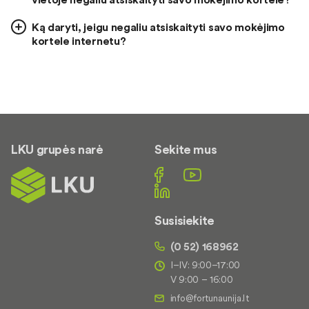
Ką daryti, jeigu negaliu atsiskaityti savo mokėjimo
kortele internetu?
LKU grupės narė
Sekite mus
Susisiekite
(0 52) 168962
I–IV: 9:00–17:00
V 9:00 – 16:00