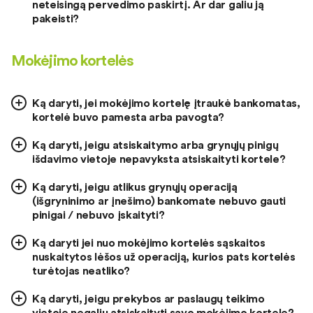
neteisingą pervedimo paskirtį. Ar dar galiu ją
pakeisti?
Mokėjimo kortelės
Ką daryti, jei mokėjimo kortelę įtraukė bankomatas,
kortelė buvo pamesta arba pavogta?
Ką daryti, jeigu atsiskaitymo arba grynųjų pinigų
išdavimo vietoje nepavyksta atsiskaityti kortele?
Ką daryti, jeigu atlikus grynųjų operaciją
(išgryninimo ar įnešimo) bankomate nebuvo gauti
pinigai / nebuvo įskaityti?
Ką daryti jei nuo mokėjimo kortelės sąskaitos
nuskaitytos lėšos už operaciją, kurios pats kortelės
turėtojas neatliko?
Ką daryti, jeigu prekybos ar paslaugų teikimo
vietoje negaliu atsiskaityti savo mokėjimo kortele?