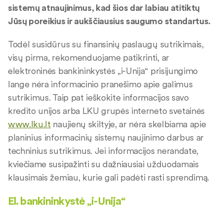
sistemų atnaujinimus, kad šios dar labiau atitiktų
Jūsų poreikius ir aukščiausius saugumo standartus.
Todėl susidūrus su finansinių paslaugų sutrikimais,
visų pirma, rekomenduojame patikrinti, ar
elektroninės bankininkystės „i-Unija“ prisijungimo
lange nėra informacinio pranešimo apie galimus
sutrikimus. Taip pat ieškokite informacijos savo
kredito unijos arba LKU grupės interneto svetainės
www.lku.lt
naujienų skiltyje, ar nėra skelbiama apie
planinius informacinių sistemų naujinimo darbus ar
techninius sutrikimus. Jei informacijos nerandate,
kviečiame susipažinti su dažniausiai užduodamais
klausimais žemiau, kurie gali padėti rasti sprendimą.
El. bankininkystė „i-Unija“