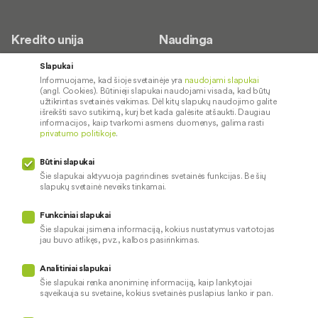
Kredito unija
Naudinga
Apie mus
Saugus paslaugų naudojimas
Slapukai
Informuojame, kad šioje svetainėje yra
naudojami slapukai
Kontaktai
Palūkanų normos
(angl. Cookies). Būtinieji slapukai naudojami visada, kad būtų
Karjera
Paslaugų teikimo sąlygos ir
užtikrintas svetainės veikimas. Dėl kitų slapukų naudojimo galite
išreikšti savo sutikimą, kurį bet kada galėsite atšaukti. Daugiau
įkainiai
Socialinė atsakomybė
informacijos, kaip tvarkomi asmens duomenys, galima rasti
privatumo politikoje
.
Kredito tarpininkai
Paslaugų sutrikimai
Būtini slapukai
Pranešėjų apsauga
Šie slapukai aktyvuoja pagrindines svetainės funkcijas. Be šių
slapukų svetainė neveiks tinkamai.
Funkciniai slapukai
Mūsų veiklą prižiūri
Šie slapukai įsimena informaciją, kokius nustatymus vartotojas
jau buvo atlikęs, pvz., kalbos pasirinkimas.
Privatumo politika
Naudojami slapukai
Analitiniai slapukai
Pinigų plovimo prevencija
Šie slapukai renka anoniminę informaciją, kaip lankytojai
sąveikauja su svetaine, kokius svetainės puslapius lanko ir pan.
Skundų nagrinėjimas
© 2026 LKU kredito unijų grupė
Prieinamumo pareiškimas