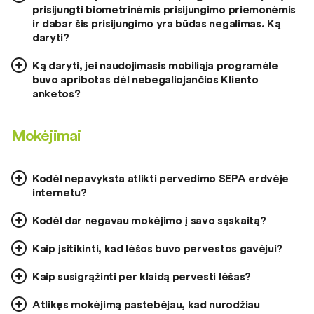
prisijungti biometrinėmis prisijungimo priemonėmis
ir dabar šis prisijungimo yra būdas negalimas. Ką
daryti?
Ką daryti, jei naudojimasis mobiliąja programėle
buvo apribotas dėl nebegaliojančios Kliento
anketos?
Mokėjimai
Kodėl nepavyksta atlikti pervedimo SEPA erdvėje
internetu?
Kodėl dar negavau mokėjimo į savo sąskaitą?
Kaip įsitikinti, kad lėšos buvo pervestos gavėjui?
Kaip susigrąžinti per klaidą pervesti lėšas?
Atlikęs mokėjimą pastebėjau, kad nurodžiau