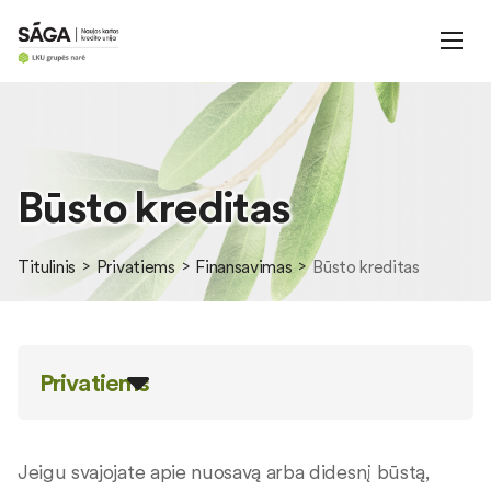
Būsto kreditas
Titulinis
Privatiems
Finansavimas
Būsto kreditas
Privatiems
Jeigu svajojate apie nuosavą arba didesnį būstą,