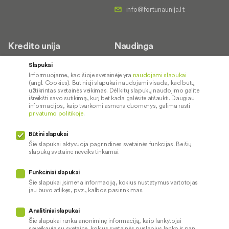
Kredito unija
Naudinga
Apie mus
Saugus paslaugų naudojimas
Slapukai
Informuojame, kad šioje svetainėje yra
naudojami slapukai
Kontaktai
Palūkanų normos
(angl. Cookies). Būtinieji slapukai naudojami visada, kad būtų
Karjera
Paslaugų teikimo sąlygos ir
užtikrintas svetainės veikimas. Dėl kitų slapukų naudojimo galite
išreikšti savo sutikimą, kurį bet kada galėsite atšaukti. Daugiau
įkainiai
Socialinė atsakomybė
informacijos, kaip tvarkomi asmens duomenys, galima rasti
privatumo politikoje
.
Kredito tarpininkai
Paslaugų sutrikimai
Būtini slapukai
Pranešėjų apsauga
Šie slapukai aktyvuoja pagrindines svetainės funkcijas. Be šių
slapukų svetainė neveiks tinkamai.
Funkciniai slapukai
Mūsų veiklą prižiūri
Šie slapukai įsimena informaciją, kokius nustatymus vartotojas
jau buvo atlikęs, pvz., kalbos pasirinkimas.
Privatumo politika
Naudojami slapukai
Analitiniai slapukai
Pinigų plovimo prevencija
Šie slapukai renka anoniminę informaciją, kaip lankytojai
sąveikauja su svetaine, kokius svetainės puslapius lanko ir pan.