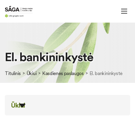
El. bankininkystė
Titulinis
Ūkiui
Kasdienės paslaugos
El. bankininkystė
Ūkiui