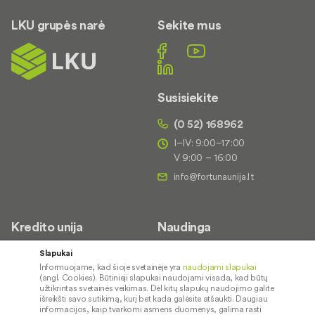
LKU grupės narė
Sekite mus
Susisiekite
(0 52) 168962
I–IV: 9:00–17:00
V 9:00 – 16:00
Kredito unija
Naudinga
Apie mus
Saugus paslaugų naudojimas
Slapukai
Informuojame, kad šioje svetainėje yra
naudojami slapukai
Kontaktai
Palūkanų normos
(angl. Cookies). Būtinieji slapukai naudojami visada, kad būtų
Karjera
Paslaugų teikimo sąlygos ir
užtikrintas svetainės veikimas. Dėl kitų slapukų naudojimo galite
išreikšti savo sutikimą, kurį bet kada galėsite atšaukti. Daugiau
įkainiai
Socialinė atsakomybė
informacijos, kaip tvarkomi asmens duomenys, galima rasti