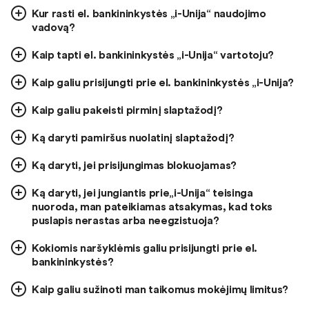
Kur rasti el. bankininkystės „i-Unija“ naudojimo
vadovą?
Kaip tapti el. bankininkystės „i-Unija“ vartotoju?
Kaip galiu prisijungti prie el. bankininkystės „i-Unija?
Kaip galiu pakeisti pirminį slaptažodį?
Ką daryti pamiršus nuolatinį slaptažodį?
Ką daryti, jei prisijungimas blokuojamas?
Ką daryti, jei jungiantis prie„i-Unija“ teisinga
nuoroda, man pateikiamas atsakymas, kad toks
puslapis nerastas arba neegzistuoja?
Kokiomis naršyklėmis galiu prisijungti prie el.
bankininkystės?
Kaip galiu sužinoti man taikomus mokėjimų limitus?