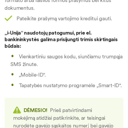
formato arba laisvos formos prašymus bei kitus
dokumentus.
Pateikite prašymą vartojimo kreditui gauti.
„i-Unija“ naudotojų patogumui, prie el.
bankininkystės galima prisijungti trimis skirtingais
būdais:
Vienkartiniu saugos kodu, siunčiamu trumpąja
SMS žinute.
„Mobile-ID“.
Tapatybės nustatymo programėle „Smart-ID“.
DĖMESIO!
Prieš patvirtindami
mokėjimą atidžiai patikrinkite, ar teisingai
nurodėte gavėjo sąskaitos numerį bei gavėjo