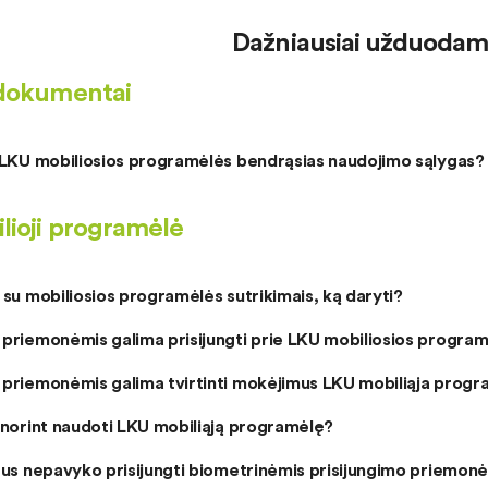
Dažniausiai užduodami
dokumentai
i LKU mobiliosios programėlės bendrąsias naudojimo sąlygas?
lioji programėlė
 su mobiliosios programėlės sutrikimais, ką daryti?
 priemonėmis galima prisijungti prie LKU mobiliosios progra
 priemonėmis galima tvirtinti mokėjimus LKU mobiliąja prog
 norint naudoti LKU mobiliąją programėlę?
tus nepavyko prisijungti biometrinėmis prisijungimo priemonėm