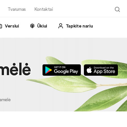
Tvarumas
Kontaktai
Verslui
Ūkiui
Tapkite nariu
amėlė
ramėlė