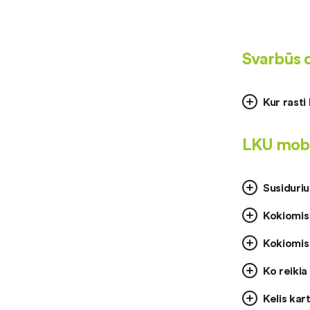
Svarbūs 
Kur rast
LKU mobi
Susiduriu
Kokiomis
Kokiomis
Ko reikia
Kelis kar