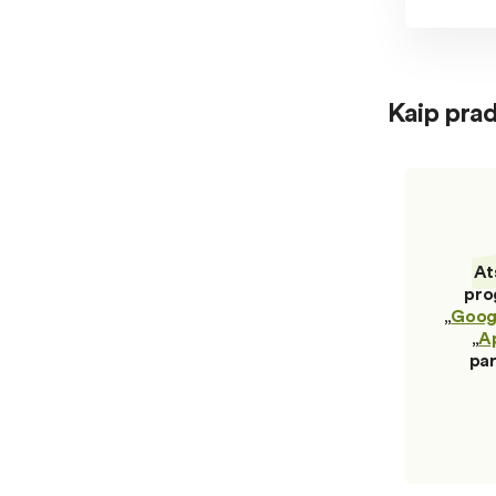
Kaip prad
At
pro
„
Googl
„
A
par