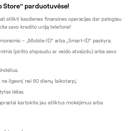
pp Store“ parduotuvėse!
i atlikti kasdienes finansines operacijas dar patogiau
kite savo kredito uniją telefone!
emonėmis – „Mobile-ID“ arba „Smart-ID“ paskyra.
nimis (piršto atspaudu ar veido atvaizdu) arba savo
indėlius.
 ne ilgesnį nei 90 dienų laikotarpį.
ytas lėšas.
paprastai kartokite jau atliktus mokėjimus arba