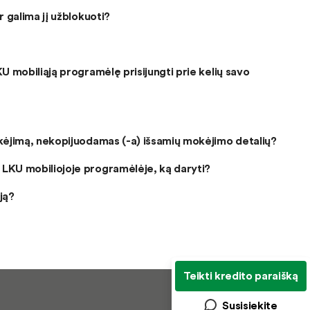
r galima jį užblokuoti?
U mobiliąją programėlę prisijungti prie kelių savo
okėjimą, nekopijuodamas (-a) išsamių mokėjimo detalių?
 LKU mobiliojoje programėlėje, ką daryti?
ją?
Teikti kredito paraišką
Susisiekite