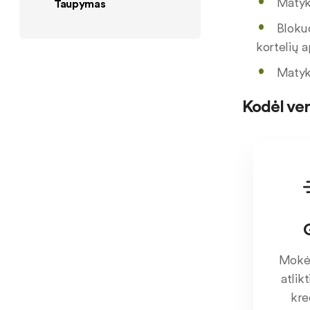
Matyki
Taupymas
Blokuo
kortelių a
Matyki
Kodėl ve
Mokėj
atlik
kre