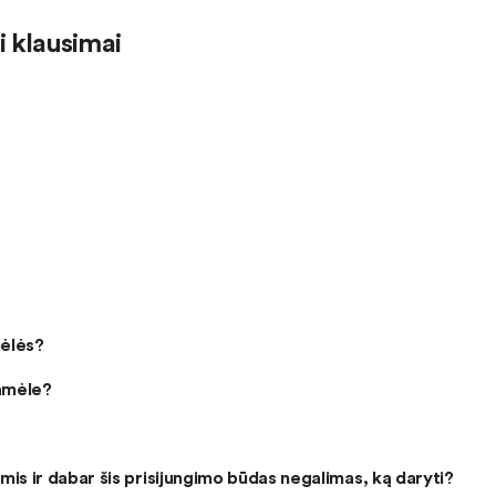
 klausimai
mėlės?
ramėle?
is ir dabar šis prisijungimo būdas negalimas, ką daryti?