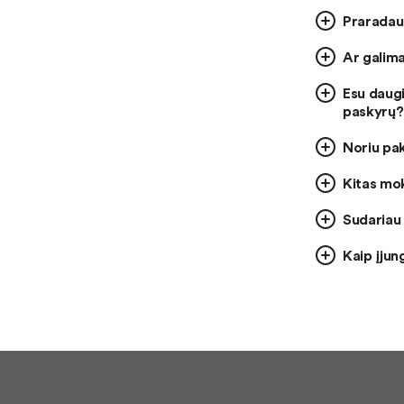
Praradau 
Ar galima
Esu daugi
paskyrų?
Noriu pak
Kitas mok
Sudariau 
Kaip įjun