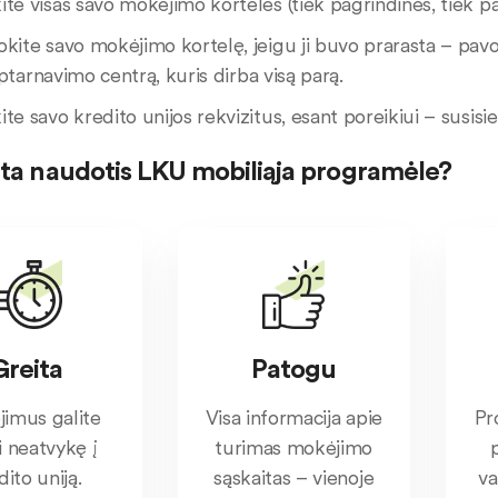
te visas savo mokėjimo korteles (tiek pagrindines, tiek p
kite savo mokėjimo kortelę, jeigu ji buvo prarasta – pav
ptarnavimo centrą, kuris dirba visą parą.
te savo kredito unijos rekvizitus, esant poreikiui – susisie
rta naudotis LKU mobiliąja programėle?
Greita
Patogu
imus galite
Visa informacija apie
Pr
ti neatvykę į
turimas mokėjimo
dito uniją.
sąskaitas – vienoje
va