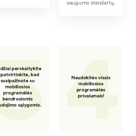
saugumo standartų.
3
4
idžiai perskaitykite
r patvirtinkite, kad
Naudokitės visais
susipažinote su
mobiliosios
mobiliosios
programėlės
programėlės
privalumais!
bendrosiomis
udojimo sąlygomis.