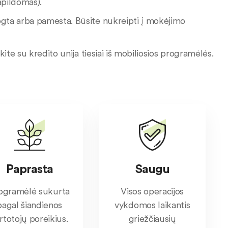
apildomas).
ogta arba pamesta. Būsite nukreipti į mokėjimo
kite su kredito unija tiesiai iš mobiliosios programėlės.
Paprasta
Saugu
ogramėlė sukurta
Visos operacijos
pagal šiandienos
vykdomos laikantis
rtotojų poreikius.
griežčiausių