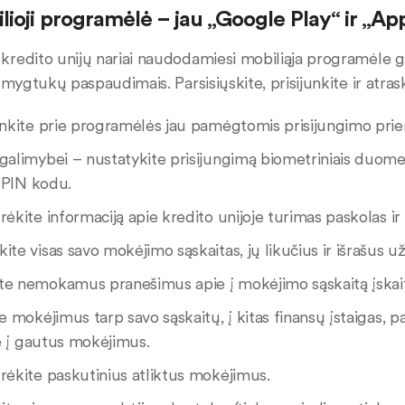
ioji programėlė – jau „Google Play“ ir „A
redito unijų nariai naudodamiesi mobiliąja programėle gal
 mygtukų paspaudimais. Parsisiųskite, prisijunkite ir atras
junkite prie programėlės jau pamėgtomis prisijungimo pri
galimybei – nustatykite prisijungimą biometriniais duome
 PIN kodu.
rėkite informaciją apie kredito unijoje turimas paskolas ir 
ite visas savo mokėjimo sąskaitas, jų likučius ir išrašus už
te nemokamus pranešimus apie į mokėjimo sąskaitą įskait
te mokėjimus tarp savo sąskaitų, į kitas finansų įstaigas, 
e į gautus mokėjimus.
rėkite paskutinius atliktus mokėjimus.