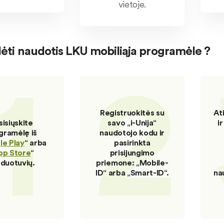
vietoje.
ėti naudotis LKU mobiliąja programėle ?
1
2
Registruokitės su
At
sisiųskite
savo „i-Unija“
i
gramėlę iš
naudotojo kodu ir
e Play
“ arba
pasirinkta
pp Store
“
prisijungimo
duotuvių.
priemone: „Mobile-
ID“ arba „Smart-ID“.
na