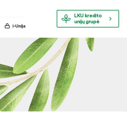
LKU kredito
unijų grupė
i-Unija