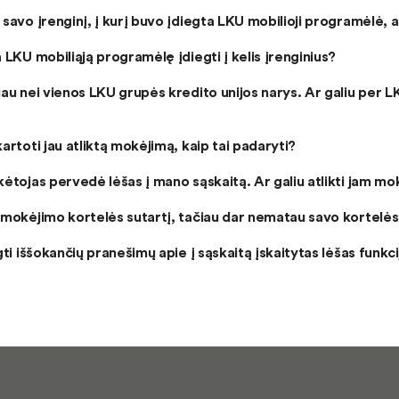
savo įrenginį, į kurį buvo įdiegta LKU mobilioji programėlė, a
 LKU mobiliąją programėlę įdiegti į kelis įrenginius?
au nei vienos LKU grupės kredito unijos narys. Ar galiu per LK
artoti jau atliktą mokėjimą, kaip tai padaryti?
ėtojas pervedė lėšas į mano sąskaitą. Ar galiu atlikti jam m
mokėjimo kortelės sutartį, tačiau dar nematau savo kortelės
gti iššokančių pranešimų apie į sąskaitą įskaitytas lėšas funkci