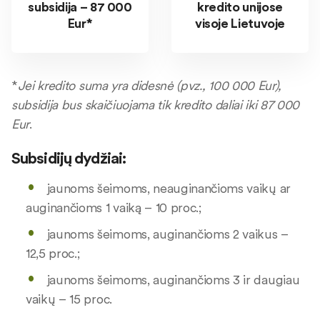
subsidija – 87 000
kredito unijose
Eur*
visoje Lietuvoje
*
Jei kredito suma yra didesnė (pvz., 100 000 Eur),
subsidija bus skaičiuojama tik kredito daliai iki 87 000
Eur
.
Subsidijų dydžiai:
jaunoms šeimoms, neauginančioms vaikų ar
auginančioms 1 vaiką – 10 proc.;
jaunoms šeimoms, auginančioms 2 vaikus –
12,5 proc.;
jaunoms šeimoms, auginančioms 3 ir daugiau
vaikų – 15 proc.