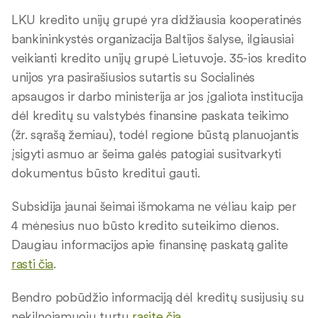
LKU kredito unijų grupė yra didžiausia kooperatinės
bankininkystės organizacija Baltijos šalyse, ilgiausiai
veikianti kredito unijų grupė Lietuvoje. 35-ios kredito
unijos yra pasirašiusios sutartis su Socialinės
apsaugos ir darbo ministerija ar jos įgaliota institucija
dėl kreditų su valstybės finansine paskata teikimo
(žr. sąrašą žemiau), todėl regione būstą planuojantis
įsigyti asmuo ar šeima galės patogiai susitvarkyti
dokumentus būsto kreditui gauti.
Subsidija jaunai šeimai išmokama ne vėliau kaip per
4 mėnesius nuo būsto kredito suteikimo dienos.
Daugiau informacijos apie finansinę paskatą galite
rasti čia
.
Bendro pobūdžio informaciją dėl kreditų susijusių su
nekilnojamuoju turtu
rasite čia
.