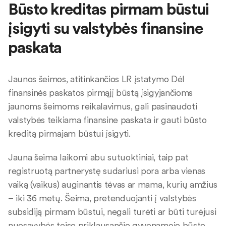
Būsto kreditas pirmam būstui
įsigyti su valstybės finansine
paskata
Jaunos šeimos, atitinkančios LR įstatymo Dėl
finansinės paskatos pirmąjį būstą įsigyjančioms
jaunoms šeimoms reikalavimus, gali pasinaudoti
valstybės teikiama finansine paskata ir gauti būsto
kreditą pirmajam būstui įsigyti.
Jauna šeima laikomi abu sutuoktiniai, taip pat
registruotą partnerystę sudariusi pora arba vienas
vaiką (vaikus) auginantis tėvas ar mama, kurių amžius
– iki 36 metų. Šeima, pretenduojanti į valstybės
subsidiją pirmam būstui, negali turėti ar būti turėjusi
nuosavybės teise priklausančio gyvenamojo būsto,