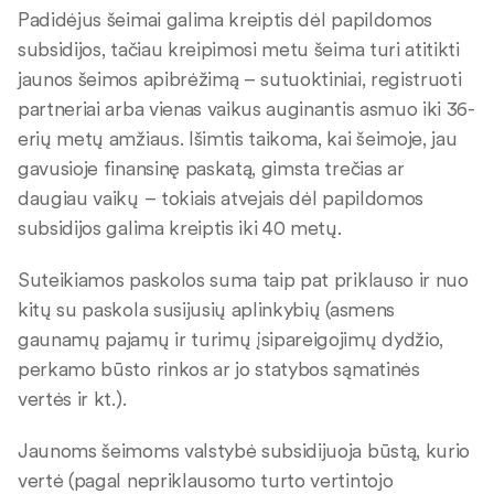
Padidėjus šeimai galima kreiptis dėl papildomos
subsidijos, tačiau kreipimosi metu šeima turi atitikti
jaunos šeimos apibrėžimą – sutuoktiniai, registruoti
partneriai arba vienas vaikus auginantis asmuo iki 36-
erių metų amžiaus. Išimtis taikoma, kai šeimoje, jau
gavusioje finansinę paskatą, gimsta trečias ar
daugiau vaikų – tokiais atvejais dėl papildomos
subsidijos galima kreiptis iki 40 metų.
Suteikiamos paskolos suma taip pat priklauso ir nuo
kitų su paskola susijusių aplinkybių (asmens
gaunamų pajamų ir turimų įsipareigojimų dydžio,
perkamo būsto rinkos ar jo statybos sąmatinės
vertės ir kt.).
Jaunoms šeimoms valstybė subsidijuoja būstą, kurio
vertė (pagal nepriklausomo turto vertintojo