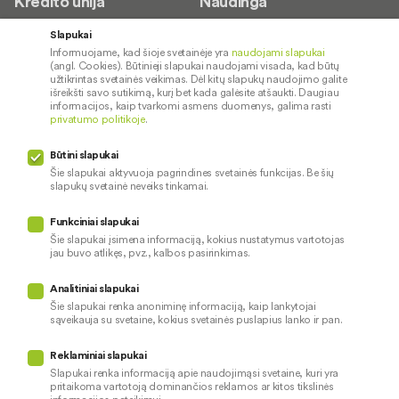
Kredito unija
Naudinga
Apie mus
Saugus paslaugų naudojimas
Slapukai
Informuojame, kad šioje svetainėje yra
naudojami slapukai
Kontaktai
Palūkanų normos
(angl. Cookies). Būtinieji slapukai naudojami visada, kad būtų
Karjera
Paslaugų teikimo sąlygos ir
užtikrintas svetainės veikimas. Dėl kitų slapukų naudojimo galite
išreikšti savo sutikimą, kurį bet kada galėsite atšaukti. Daugiau
įkainiai
Socialinė atsakomybė
informacijos, kaip tvarkomi asmens duomenys, galima rasti
privatumo politikoje
.
Kredito tarpininkai
Paslaugų sutrikimai
Būtini slapukai
Pranešėjų apsauga
Šie slapukai aktyvuoja pagrindines svetainės funkcijas. Be šių
slapukų svetainė neveiks tinkamai.
Funkciniai slapukai
Mūsų veiklą prižiūri
Šie slapukai įsimena informaciją, kokius nustatymus vartotojas
jau buvo atlikęs, pvz., kalbos pasirinkimas.
Privatumo politika
Naudojami slapukai
Analitiniai slapukai
Pinigų plovimo prevencija
Šie slapukai renka anoniminę informaciją, kaip lankytojai
sąveikauja su svetaine, kokius svetainės puslapius lanko ir pan.
Skundų nagrinėjimas
© 2026 LKU kredito unijų grupė
Prieinamumo pareiškimas
Reklaminiai slapukai
Slapukai renka informaciją apie naudojimąsi svetaine, kuri yra
pritaikoma vartotoją dominančios reklamos ar kitos tikslinės