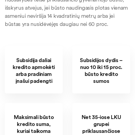
išskyrus atvejus, jei būsto naudingasis plotas vienam
asmeniui neviršija 14 kvadratinių metrų arba jei
būstas yra nusidėvėjęs daugiau nei 60 proc.
Subsidija daliai
Subsidijos dydis –
kredito apmokėti
nuo 10 iki 15 proc.
arba pradiniam
būsto kredito
įnašui padengti
sumos
Maksimali būsto
Net 35-iose LKU
kredito suma,
grupei
kuriai taikoma
priklausančiose