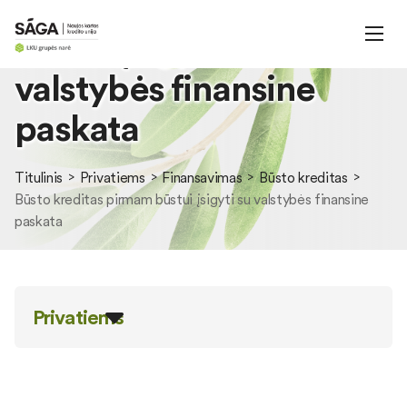
Būsto kreditas pirmam
būstui įsigyti su
valstybės finansine
paskata
Titulinis
Privatiems
Finansavimas
Būsto kreditas
Būsto kreditas pirmam būstui įsigyti su valstybės finansine
paskata
Privatiems